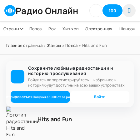
Радио Онлайн
100
Страны
Попса
Рок
Хип-хоп
Электронная
Шансон
Главная страница
»
Жанры
»
Попса
» Hits and Fun
Сохраните любимые радиостанции и
историю прослушивания
Войдите или зарегистрируйтесь — избранное и
история будут доступны на всех ваших устройствах.
егистрироваться
Войти
Получите
100
Нот
за регистрацию
Hits and Fun