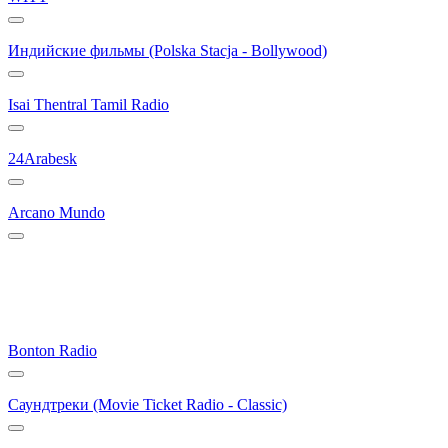
Индийские фильмы (Polska Stacja - Bollywood)
Isai Thentral Tamil Radio
24Arabesk
Arcano Mundo
Bonton Radio
Саундтреки (Movie Ticket Radio - Classic)