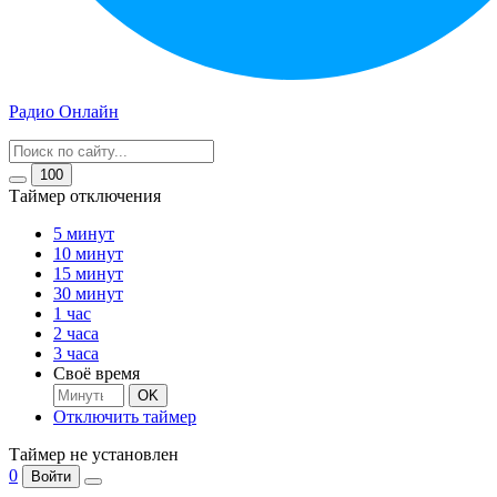
Радио Онлайн
100
Таймер отключения
5 минут
10 минут
15 минут
30 минут
1 час
2 часа
3 часа
Своё время
OK
Отключить таймер
Таймер не установлен
0
Войти