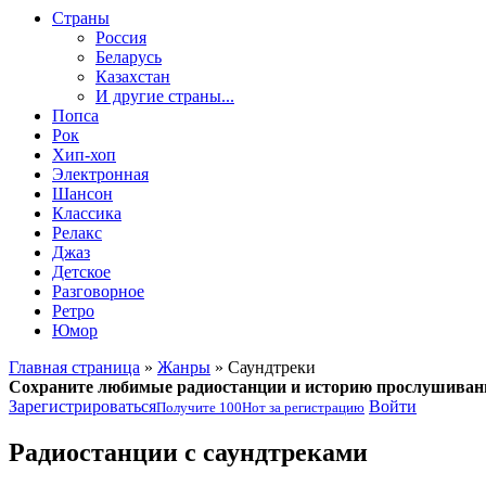
Страны
Россия
Беларусь
Казахстан
И другие страны...
Попса
Рок
Хип-хоп
Электронная
Шансон
Классика
Релакс
Джаз
Детское
Разговорное
Ретро
Юмор
Главная страница
»
Жанры
» Саундтреки
Сохраните любимые радиостанции и историю прослушиван
Зарегистрироваться
Войти
Получите
100
Нот
за регистрацию
Радиостанции с саундтреками