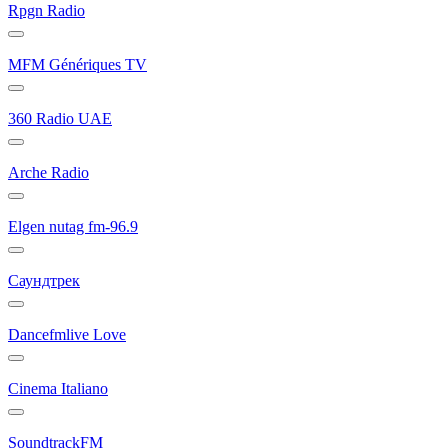
Rpgn Radio
MFM Génériques TV
360 Radio UAE
Arche Radio
Elgen nutag fm-96.9
Саундтрек
Dancefmlive Love
Cinema Italiano
SoundtrackFM