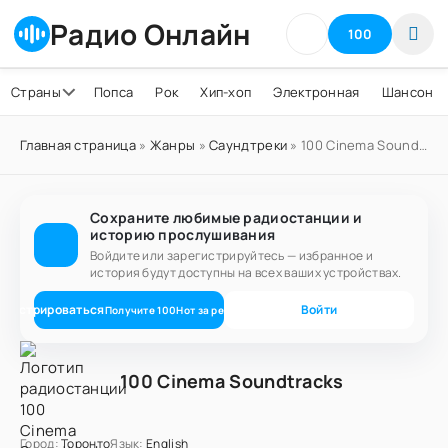
Радио Онлайн
100
Страны
Попса
Рок
Хип-хоп
Электронная
Шансон
Главная страница
»
Жанры
»
Саундтреки
» 100 Cinema Soundtracks
Сохраните любимые радиостанции и
историю прослушивания
Войдите или зарегистрируйтесь — избранное и
история будут доступны на всех ваших устройствах.
егистрироваться
Войти
Получите
100
Нот
за регистрацию
100 Cinema Soundtracks
Город:
Торонто
Язык:
English