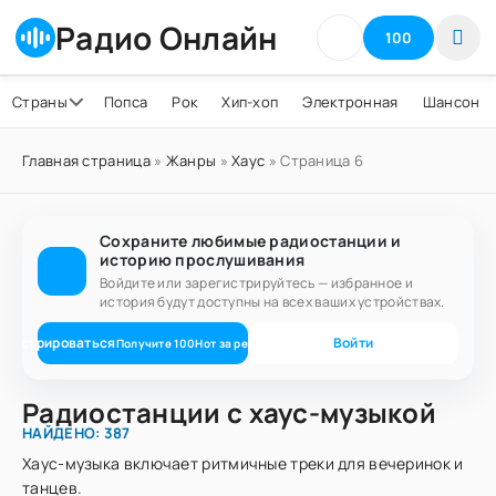
Радио Онлайн
100
Страны
Попса
Рок
Хип-хоп
Электронная
Шансон
Главная страница
»
Жанры
»
Хаус
» Страница 6
Сохраните любимые радиостанции и
историю прослушивания
Войдите или зарегистрируйтесь — избранное и
история будут доступны на всех ваших устройствах.
егистрироваться
Войти
Получите
100
Нот
за регистрацию
Радиостанции с хаус-музыкой
НАЙДЕНО: 387
Хаус-музыка включает ритмичные треки для вечеринок и
танцев.