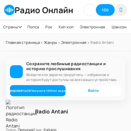
Радио Онлайн
100
Страны
Попса
Рок
Хип-хоп
Электронная
Шансон
Главная страница
»
Жанры
»
Электронная
» Radio Antani
Сохраните любимые радиостанции и
историю прослушивания
Войдите или зарегистрируйтесь — избранное и
история будут доступны на всех ваших устройствах.
егистрироваться
Войти
Получите
100
Нот
за регистрацию
Radio Antani
Город:
Перуджа
Язык:
Italiano