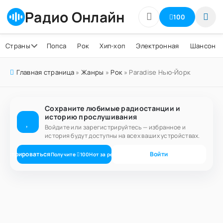
Радио Онлайн
100
Страны
Попса
Рок
Хип-хоп
Электронная
Шансон
Главная страница
»
Жанры
»
Рок
» Paradise Нью-Йорк
Сохраните любимые радиостанции и
историю прослушивания
Войдите или зарегистрируйтесь — избранное и
история будут доступны на всех ваших устройствах.
егистрироваться
Войти
Получите
100
Нот
за регистрацию