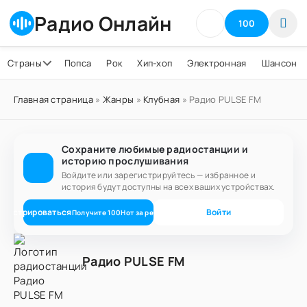
Радио Онлайн
100
Страны
Попса
Рок
Хип-хоп
Электронная
Шансон
Главная страница
»
Жанры
»
Клубная
» Радио PULSE FM
Сохраните любимые радиостанции и
историю прослушивания
Войдите или зарегистрируйтесь — избранное и
история будут доступны на всех ваших устройствах.
егистрироваться
Войти
Получите
100
Нот
за регистрацию
Радио PULSE FM