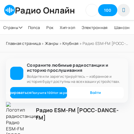
Радио Онлайн
100
Страны
Попса
Рок
Хип-хоп
Электронная
Шансон
Главная страница
»
Жанры
»
Клубная
» Радио ESM-FM [РОСС-DANCE-FM]
Сохраните любимые радиостанции и
историю прослушивания
Войдите или зарегистрируйтесь — избранное и
история будут доступны на всех ваших устройствах.
егистрироваться
Войти
Получите
100
Нот
за регистрацию
Радио ESM-FM [РОСС-DANCE-
FM]