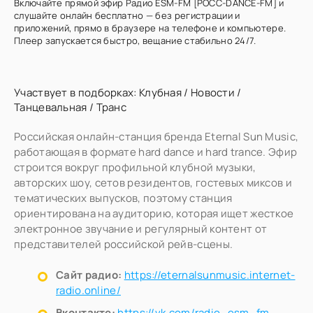
Включайте прямой эфир Радио ESM-FM [РОСС-DANCE-FM] и
слушайте онлайн бесплатно — без регистрации и
приложений, прямо в браузере на телефоне и компьютере.
Плеер запускается быстро, вещание стабильно 24/7.
Участвует в подборках:
Клубная
/
Новости
/
Танцевальная
/
Транс
Российская онлайн-станция бренда Eternal Sun Music,
работающая в формате hard dance и hard trance. Эфир
строится вокруг профильной клубной музыки,
авторских шоу, сетов резидентов, гостевых миксов и
тематических выпусков, поэтому станция
ориентирована на аудиторию, которая ищет жесткое
электронное звучание и регулярный контент от
представителей российской рейв-сцены.
Сайт радио:
https://eternalsunmusic.internet-
radio.online/
Вконтакте:
https://vk.com/radio_esm_fm