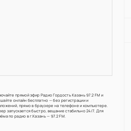
лючайте прямой эфир Радио Гордость Казань 97.2 FM и
ушайте онлайн бесплатно — без регистрации и
иложений, прямо в браузере на телефоне и компьютере.
еер запускается быстро, вещание стабильно 24/7. Для
ёма по радио в г.Казань — 97.2 FM.