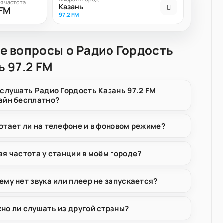
я частота
Казань
 FM
97.2 FM
е вопросы о Радио Гордость
ь 97.2 FM
 слушать Радио Гордость Казань 97.2 FM
айн бесплатно?
отает ли на телефоне и в фоновом режиме?
ая частота у станции в моём городе?
ему нет звука или плеер не запускается?
но ли слушать из другой страны?