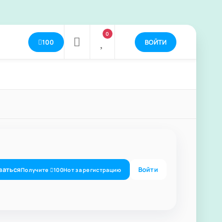
0
100
ВОЙТИ
ваться
Войти
Получите
100
Нот
за регистрацию