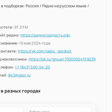
 в подборках:
Россия
/
Радио на русском языке
/
астота:
97.2 FM
айт радио:
https://радиогордость.рф/
снование:
16 мая 2024 года
контакте:
https://vk.com/radio_gordost
дноклассники:
https://ok.ru/group/70000004159239
елефон:
+7 (843) 500-54-20
ail:
843@gkvr.ru
 в разных городах
Выбрать город