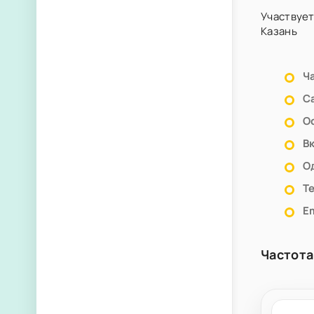
Участвует
Казань
Ч
С
О
В
О
Т
Em
Частота