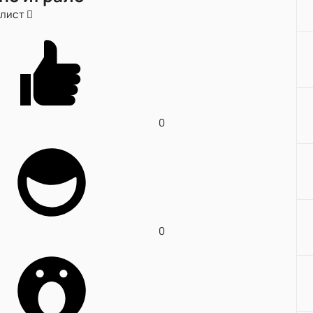
йлист
0
0