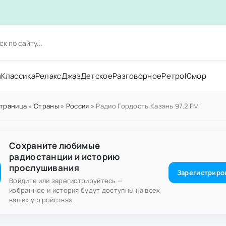
н
Классика
Релакс
Джаз
Детское
Разговорное
Ретро
Юмор
страница
»
Страны
»
Россия
» Радио Гордость Казань 97.2 FM
Сохраните любимые
радиостанции и историю
прослушивания
Зарегистриро
Войдите или зарегистрируйтесь —
избранное и история будут доступны на всех
ваших устройствах.