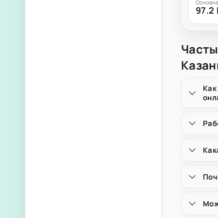
Основна
97.2
Часты
Казан
Как
онл
Раб
Как
Поч
Мож