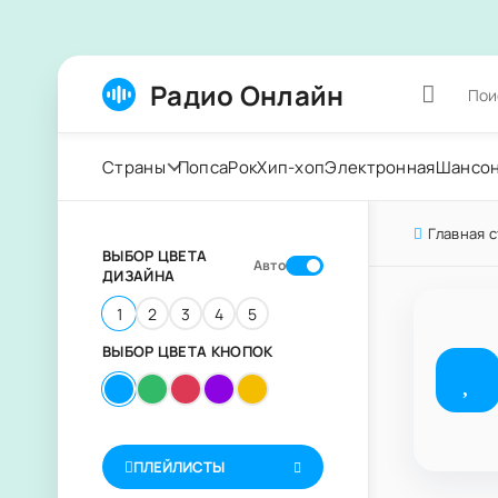
Радио Онлайн
Страны
Попса
Рок
Хип-хоп
Электронная
Шансо
Главная 
ВЫБОР ЦВЕТА
Авто
ДИЗАЙНА
1
2
3
4
5
ВЫБОР ЦВЕТА КНОПОК
ПЛЕЙЛИСТЫ