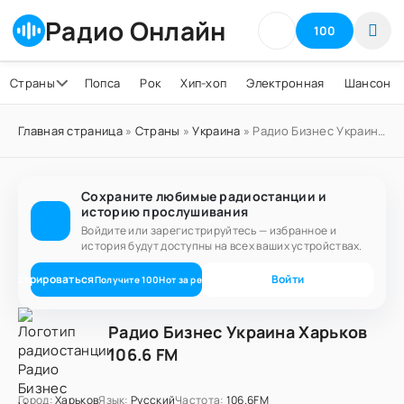
Радио Онлайн
100
Страны
Попса
Рок
Хип-хоп
Электронная
Шансон
Главная страница
»
Страны
»
Украина
» Радио Бизнес Украина Харьков 106.6 FM
Сохраните любимые радиостанции и
историю прослушивания
Войдите или зарегистрируйтесь — избранное и
история будут доступны на всех ваших устройствах.
егистрироваться
Войти
Получите
100
Нот
за регистрацию
Радио Бизнес Украина Харьков
106.6 FM
Город:
Харьков
Язык:
Русский
Частота:
106.6FM