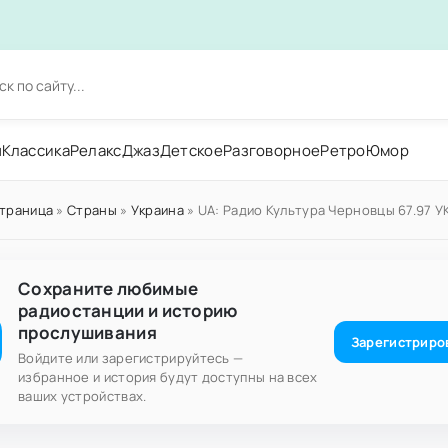
н
Классика
Релакс
Джаз
Детское
Разговорное
Ретро
Юмор
страница
»
Страны
»
Украина
» UA: Радио Культура Черновцы 67.97 У
Сохраните любимые
радиостанции и историю
прослушивания
Зарегистриро
Войдите или зарегистрируйтесь —
избранное и история будут доступны на всех
ваших устройствах.