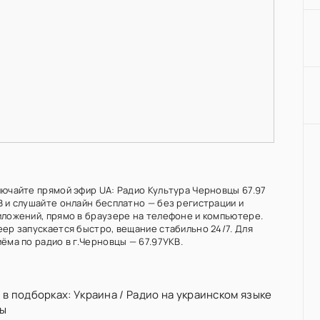
лючайте прямой эфир UA: Радио Культура Черновцы 67.97
В и слушайте онлайн бесплатно — без регистрации и
иложений, прямо в браузере на телефоне и компьютере.
еер запускается быстро, вещание стабильно 24/7. Для
ёма по радио в г.Черновцы — 67.97УКВ.
 в подборках:
Украина
/
Радио на украинском языке
ы