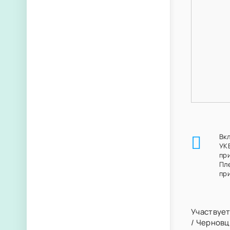
Вк
УК
пр
Пл
при
Участвует
/
Черновц