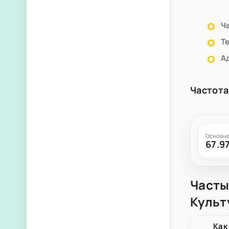
Ч
Т
А
Частота
Основна
67.9
Часты
Культ
Как