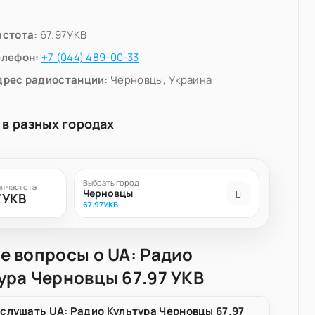
астота:
67.97УКВ
елефон:
+7 (044) 489-00-33
дрес радиостанции:
Черновцы, Украина
 в разных городах
Выбрать город
я частота
Черновцы
7УКВ
67.97УКВ
е вопросы о UA: Радио
ура Черновцы 67.97 УКВ
 слушать UA: Радио Культура Черновцы 67.97