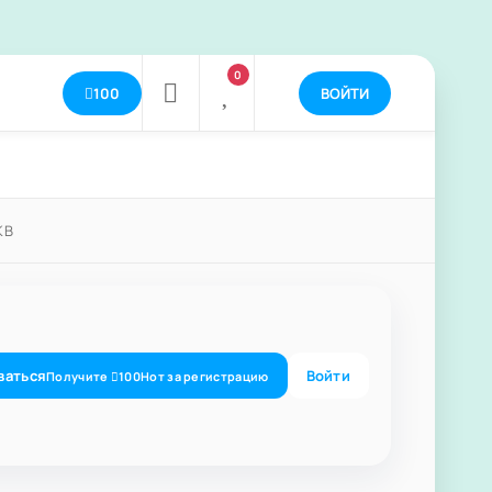
0
100
ВОЙТИ
КВ
ваться
Войти
Получите
100
Нот
за регистрацию