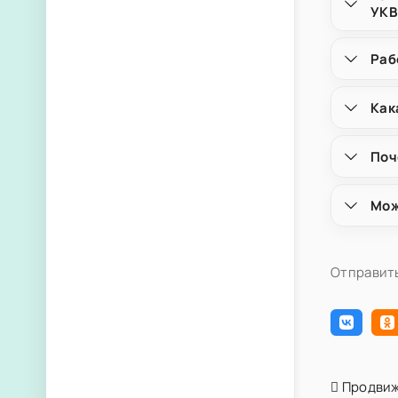
УКВ
Раб
Как
Поч
Мож
Отправить
Продвиж