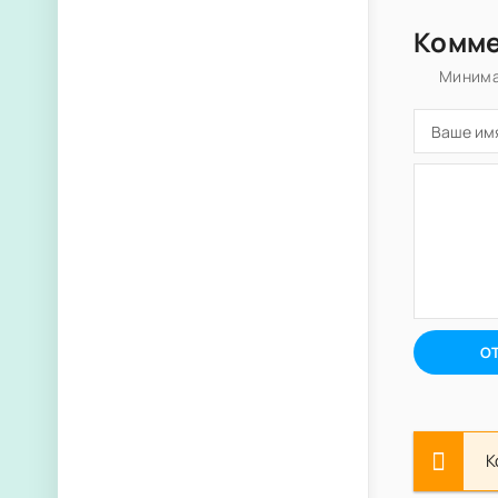
Комм
Минима
О
К