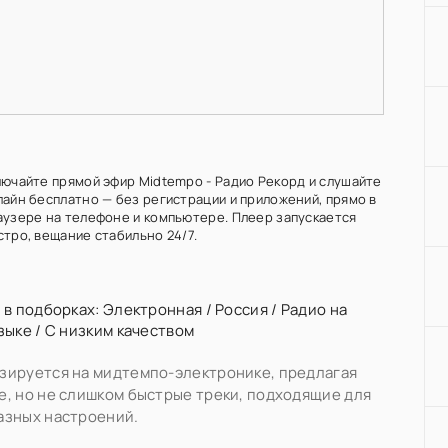
лючайте прямой эфир Midtempo - Радио Рекорд и слушайте
лайн бесплатно — без регистрации и приложений, прямо в
аузере на телефоне и компьютере. Плеер запускается
стро, вещание стабильно 24/7.
 в подборках:
Электронная
/
Россия
/
Радио на
зыке
/
С низким качеством
зируется на мидтемпо-электронике, предлагая
, но не слишком быстрые треки, подходящие для
азных настроений.