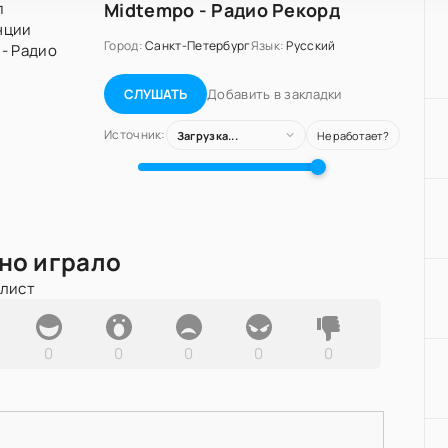
Midtempo - Радио Рекорд
Город:
Санкт-Петербург
Язык:
Русский
Добавить в закладки
СЛУШАТЬ
Источник:
Загрузка...
Не работает?
но играло
йлист
0
0
0
0
0