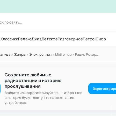
н
Классика
Релакс
Джаз
Детское
Разговорное
Ретро
Юмор
раница
»
Жанры
»
Электронная
» Midtempo - Радио Рекорд
Сохраните любимые
радиостанции и историю
прослушивания
Зарегистрир
Войдите или зарегистрируйтесь — избранное
и история будут доступны на всех ваших
устройствах.