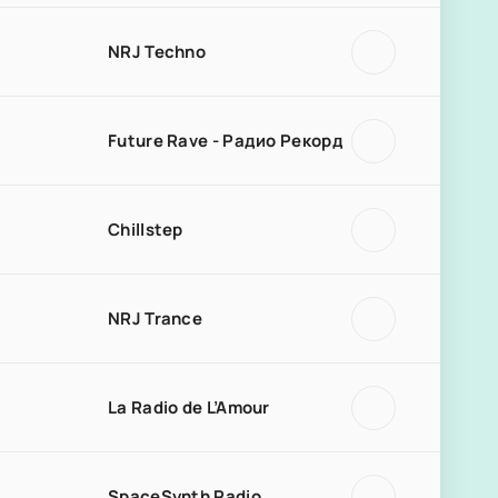
NRJ Techno
Future Rave - Радио Рекорд
Chillstep
NRJ Trance
La Radio de L’Amour
SpaceSynth Radio