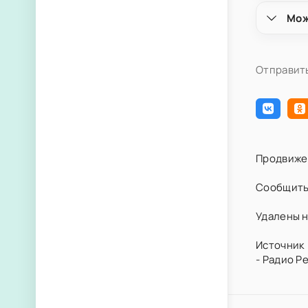
Мож
Отправить
Продвиже
Сообщить
Удалены н
Источник 
- Радио Р