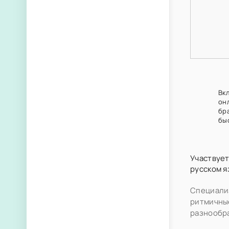
Вк
он
бр
бы
Участвует
русском я
Специали
ритмичные
разнообр