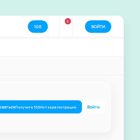
0
100
ВОЙТИ
оваться
Войти
Получите
100
Нот
за регистрацию