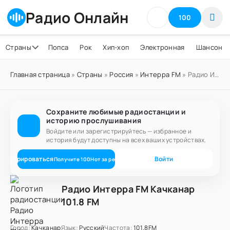
Радио Онлайн
100
Страны
Попса
Рок
Хип-хоп
Электронная
Шансон
Главная страница
»
Страны
»
Россия
»
Интерра FM
» Радио Интерра FM Качканар 101.8 FM
Сохраните любимые радиостанции и
историю прослушивания
Войдите или зарегистрируйтесь — избранное и
история будут доступны на всех ваших устройствах.
егистрироваться
Войти
Получите
100
Нот
за регистрацию
Радио Интерра FM Качканар
101.8 FM
Город:
Качканар
Язык:
Русский
Частота:
101.8FM