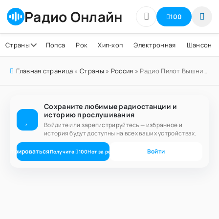
Радио Онлайн
100
Страны
Попса
Рок
Хип-хоп
Электронная
Шансон
Главная страница
»
Страны
»
Россия
» Радио Пилот Вышний Волочек 107.0 FM
Сохраните любимые радиостанции и
историю прослушивания
Войдите или зарегистрируйтесь — избранное и
история будут доступны на всех ваших устройствах.
егистрироваться
Войти
Получите
100
Нот
за регистрацию