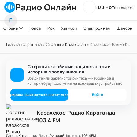
Радио Онлайн
100 Нот
в подарок
Страны
Попса
Рок
Хип-хоп
Электронная
Шансон
Главная страница
»
Страны
»
Казахстан
» Казахское Радио Караганда 103.4 FM
Сохраните любимые радиостанции и
историю прослушивания
Войдите или зарегистрируйтесь — избранное и
история будут доступны на всех ваших устройствах.
егистрироваться
Войти
Получите
100
Нот
за регистрацию
Казахское Радио Караганда
103.4 FM
Город:
Караганда
Язык:
Русский
Частота:
103.4FM