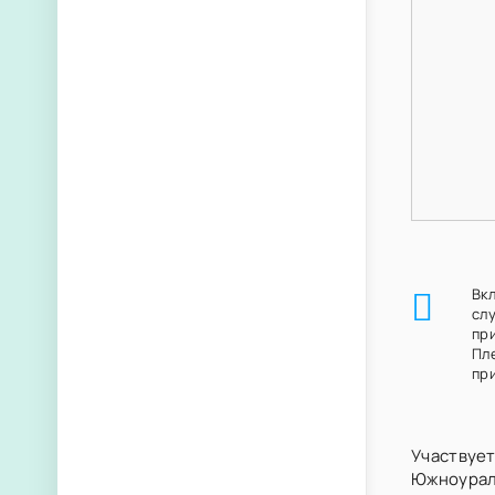
Вк
сл
пр
Пл
при
Участвует
Южноурал