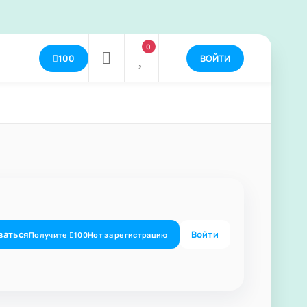
0
100
ВОЙТИ
ваться
Войти
Получите
100
Нот
за регистрацию