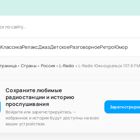
н
Классика
Релакс
Джаз
Детское
Разговорное
Ретро
Юмор
страница
»
Страны
»
Россия
»
L-Radio
» L-Radio Южноуральск 107.6 FM
Сохраните любимые
радиостанции и историю
прослушивания
Зарегистриро
Войдите или зарегистрируйтесь —
избранное и история будут доступны на всех
ваших устройствах.