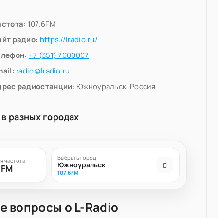
астота:
107.6FM
айт радио:
https://lradio.ru/
елефон:
+7 (351) 7000007
ail:
radio@lradio.ru
дрес радиостанции:
Южноуральск, Россия
 в разных городах
Выбрать город
я частота
Южноуральск
6FM
107.6FM
е вопросы о L-Radio