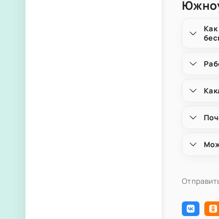
Южноу
Как
бес
Раб
Как
Поч
Мож
Отправить