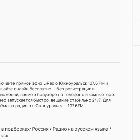
лючайте прямой эфир L-Radio Южноуральск 107.6 FM и
ушайте онлайн бесплатно — без регистрации и
иложений, прямо в браузере на телефоне и компьютере.
еер запускается быстро, вещание стабильно 24/7. Для
ёма по радио в г.Южноуральск — 107.6FM.
 в подборках:
Россия
/
Радио на русском языке
/
ьск