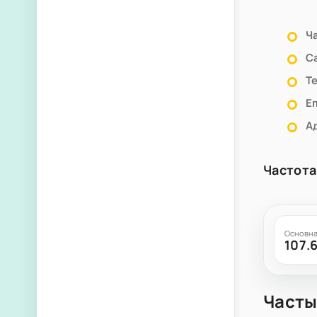
Ч
С
Т
Em
А
Частота
Основна
107.
Часты