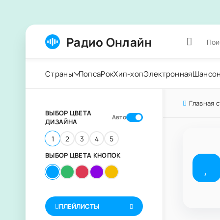
Радио Онлайн
Страны
Попса
Рок
Хип-хоп
Электронная
Шансо
Главная 
ВЫБОР ЦВЕТА
Авто
ДИЗАЙНА
1
2
3
4
5
ВЫБОР ЦВЕТА КНОПОК
ПЛЕЙЛИСТЫ