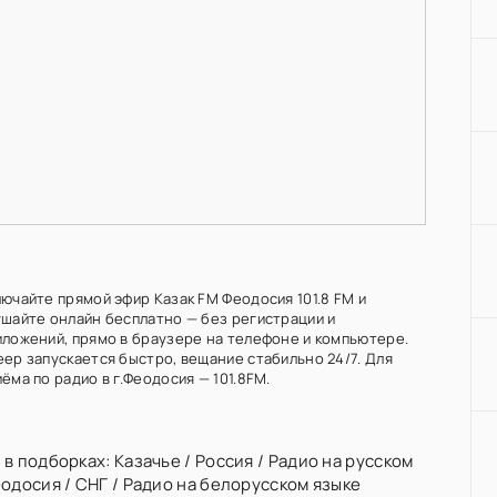
лючайте прямой эфир Казак FM Феодосия 101.8 FM и
ушайте онлайн бесплатно — без регистрации и
иложений, прямо в браузере на телефоне и компьютере.
еер запускается быстро, вещание стабильно 24/7. Для
ёма по радио в г.Феодосия — 101.8FM.
 в подборках:
Казачье
/
Россия
/
Радио на русском
одосия
/
СНГ
/
Радио на белорусском языке