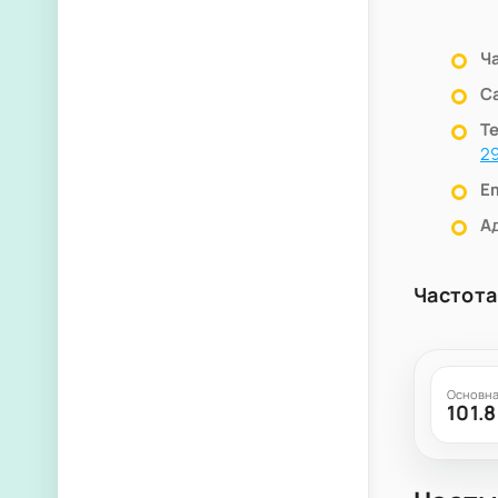
Ч
С
Т
2
Em
А
Частота
Основна
101.