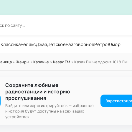
н
Классика
Релакс
Джаз
Детское
Разговорное
Ретро
Юмор
раница
»
Жанры
»
Казачье
»
Казак FM
» Казак FM Феодосия 101.8 FM
Сохраните любимые
радиостанции и историю
прослушивания
Зарегистрир
Войдите или зарегистрируйтесь — избранное
и история будут доступны на всех ваших
устройствах.