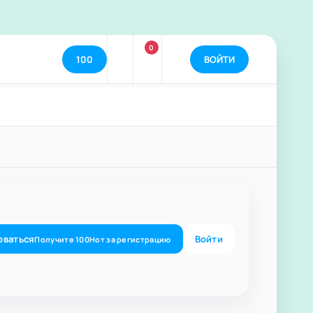
0
100
ВОЙТИ
оваться
Войти
Получите
100
Нот
за регистрацию