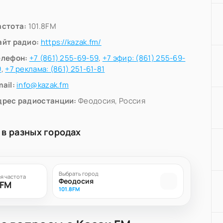
астота:
101.8FM
айт радио:
https://kazak.fm/
елефон:
+7 (861) 255-69-59
,
+7 эфир: (861) 255-69-
9
,
+7 реклама: (861) 251-61-81
ail:
info@kazak.fm
дрес радиостанции:
Феодосия, Россия
 в разных городах
Выбрать город
я частота
Феодосия
8FM
101.8FM