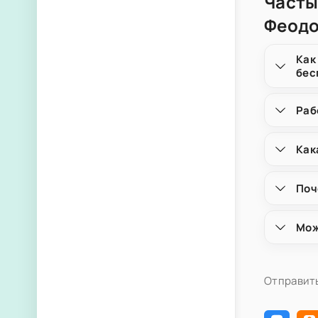
Часты
Феодо
Как
бес
Раб
Как
Поч
Мож
Отправить