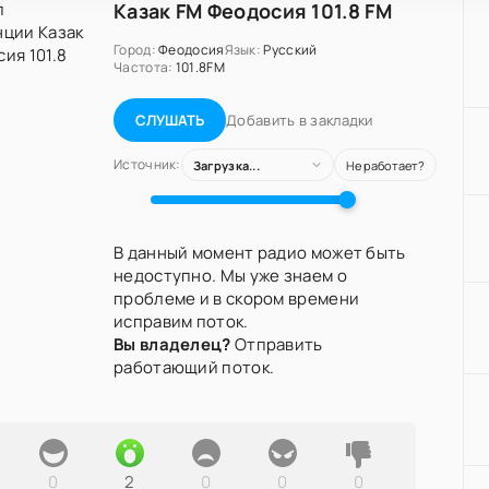
Казак FM Феодосия 101.8 FM
Город:
Феодосия
Язык:
Русский
Частота:
101.8FM
Добавить в закладки
СЛУШАТЬ
Источник:
Загрузка...
Не работает?
В данный момент радио может быть
недоступно. Мы уже знаем о
проблеме и в скором времени
исправим поток.
Вы владелец?
Отправить
работающий поток.
0
2
0
0
0