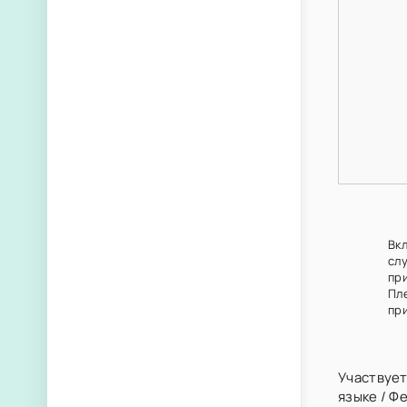
Вк
сл
пр
Пл
при
Участвует
языке
/
Фе