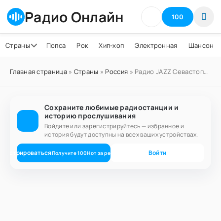
Радио Онлайн
100
Страны
Попса
Рок
Хип-хоп
Электронная
Шансон
Главная страница
»
Страны
»
Россия
» Радио JAZZ Севастополь 87.7 FM
Сохраните любимые радиостанции и
историю прослушивания
Войдите или зарегистрируйтесь — избранное и
история будут доступны на всех ваших устройствах.
егистрироваться
Войти
Получите
100
Нот
за регистрацию