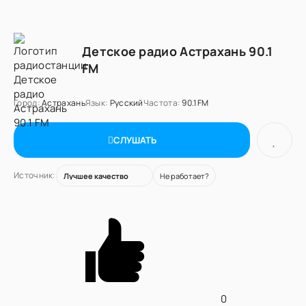
Детское радио Астрахань 90.1
FM
Город:
Астрахань
Язык:
Русский
Частота:
90.1FM
СЛУШАТЬ
Источник:
Не работает?
0