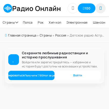
Радио Онлайн
100
Страны
Попса
Рок
Хип-хоп
Электронная
Шансон
Главная страница
»
Страны
»
Россия
» Детское радио Астрахань 90.1 FM
Сохраните любимые радиостанции и
историю прослушивания
Войдите или зарегистрируйтесь — избранное и
история будут доступны на всех ваших устройствах.
егистрироваться
Войти
Получите
100
Нот
за регистрацию