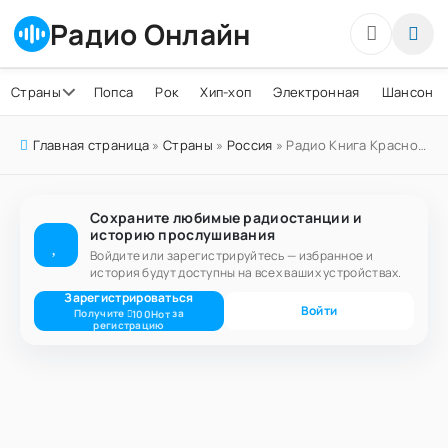
Радио Онлайн
Страны
Попса
Рок
Хип-хоп
Электронная
Шансон
Главная страница
»
Страны
»
Россия
» Радио Книга Красноярск 99.5 FM
Сохраните любимые радиостанции и
историю прослушивания
Войдите или зарегистрируйтесь — избранное и
история будут доступны на всех ваших устройствах.
Зарегистрироваться
Войти
Получите
за
100
Нот
регистрацию