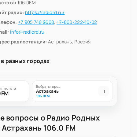
астота:
106.0FM
айт радио:
https://radiord.ru/
елефон:
+7 905 740 9000
,
+7-800-222-10-02
ail:
info@radiord.ru
дрес радиостанции:
Астрахань, Россия
 в разных городах
Выбрать город
я частота
Астрахань
0FM
106.0FM
е вопросы о Радио Родных
 Астрахань 106.0 FM