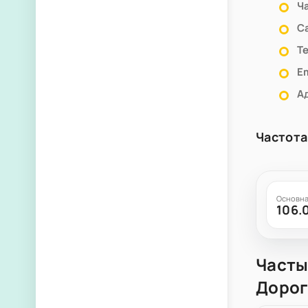
Ч
С
Т
Em
А
Частота
Основна
106.
Часты
Дорог