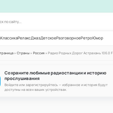
н
Классика
Релакс
Джаз
Детское
Разговорное
Ретро
Юмор
страница
»
Страны
»
Россия
» Радио Родных Дорог Астрахань 106.0 
Сохраните любимые радиостанции и историю
прослушивания
Войдите или зарегистрируйтесь — избранное и история будут
доступны на всех ваших устройствах.