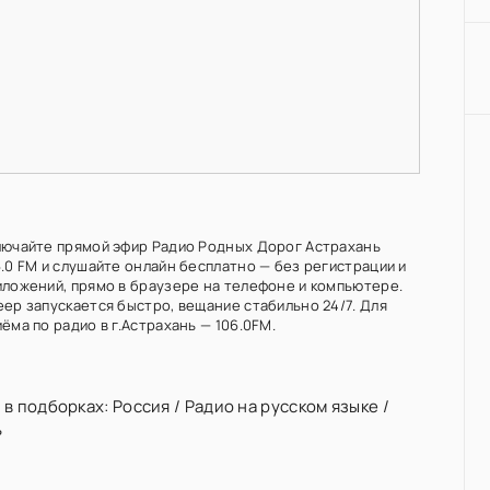
лючайте прямой эфир Радио Родных Дорог Астрахань
6.0 FM и слушайте онлайн бесплатно — без регистрации и
иложений, прямо в браузере на телефоне и компьютере.
еер запускается быстро, вещание стабильно 24/7. Для
ёма по радио в г.Астрахань — 106.0FM.
 в подборках:
Россия
/
Радио на русском языке
/
ь