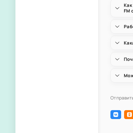
Как
FM 
Раб
Как
Поч
Мож
Отправить