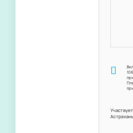
Вк
10
пр
Пл
при
Участвует
Астрахан