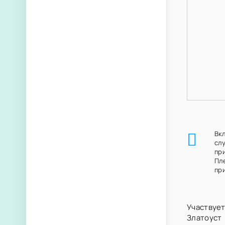
Вк
сл
пр
Пл
при
Участвует
Златоуст