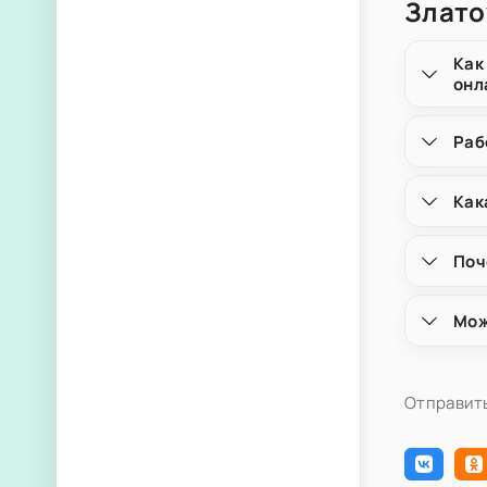
Злато
Как
онл
Раб
Как
Поч
Мож
Отправить