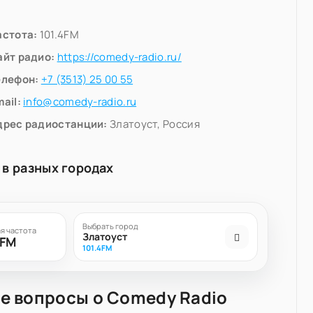
астота:
101.4FM
айт радио:
https://comedy-radio.ru/
елефон:
+7 (3513) 25 00 55
ail:
info@comedy-radio.ru
дрес радиостанции:
Златоуст, Россия
 в разных городах
Выбрать город
я частота
Златоуст
4FM
101.4FM
е вопросы о Comedy Radio