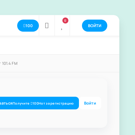
0
100
ВОЙТИ
 101.4 FM
ваться
Войти
Получите
100
Нот
за регистрацию