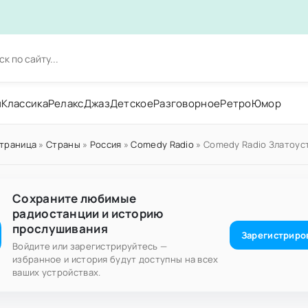
н
Классика
Релакс
Джаз
Детское
Разговорное
Ретро
Юмор
страница
»
Страны
»
Россия
»
Comedy Radio
» Comedy Radio Златоуст
Сохраните любимые
радиостанции и историю
прослушивания
Зарегистриро
Войдите или зарегистрируйтесь —
избранное и история будут доступны на всех
ваших устройствах.