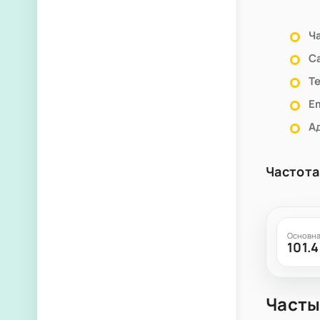
Ч
С
Т
Em
А
Частота
Основна
101.
Часты