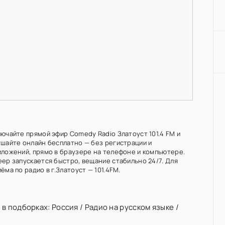
лючайте прямой эфир Comedy Radio Златоуст 101.4 FM и
ушайте онлайн бесплатно — без регистрации и
иложений, прямо в браузере на телефоне и компьютере.
еер запускается быстро, вещание стабильно 24/7. Для
ёма по радио в г.Златоуст — 101.4FM.
 в подборках:
Россия
/
Радио на русском языке
/