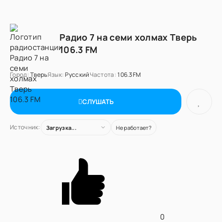
Радио 7 на семи холмах Тверь
106.3 FM
Город:
Тверь
Язык:
Русский
Частота:
106.3FM
СЛУШАТЬ
Источник:
Загрузка...
Не работает?
0