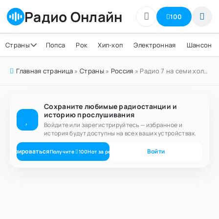
Радио Онлайн
100
Страны
Попса
Рок
Хип-хоп
Электронная
Шансон
Главная страница
»
Страны
»
Россия
» Радио 7 на семи холмах Тверь 106.3 FM
Сохраните любимые радиостанции и
историю прослушивания
Войдите или зарегистрируйтесь — избранное и
история будут доступны на всех ваших устройствах.
егистрироваться
Войти
Получите
100
Нот
за регистрацию