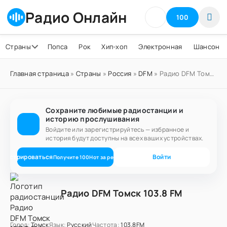
Радио Онлайн
100
Страны
Попса
Рок
Хип-хоп
Электронная
Шансон
Главная страница
»
Страны
»
Россия
»
DFM
» Радио DFM Томск 103.8 FM
Сохраните любимые радиостанции и
историю прослушивания
Войдите или зарегистрируйтесь — избранное и
история будут доступны на всех ваших устройствах.
егистрироваться
Войти
Получите
100
Нот
за регистрацию
Радио DFM Томск 103.8 FM
Город:
Томск
Язык:
Русский
Частота:
103.8FM