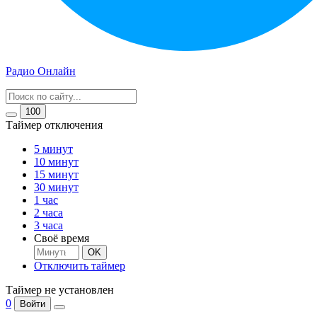
Радио Онлайн
100
Таймер отключения
5 минут
10 минут
15 минут
30 минут
1 час
2 часа
3 часа
Своё время
OK
Отключить таймер
Таймер не установлен
0
Войти