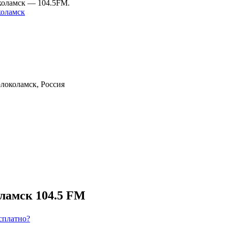
околамск — 104.5FM.
оламск
Волоколамск, Россия
ламск 104.5 FM
сплатно?