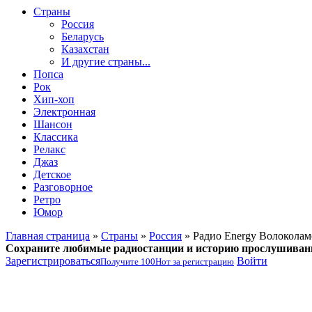
Страны
Россия
Беларусь
Казахстан
И другие страны...
Попса
Рок
Хип-хоп
Электронная
Шансон
Классика
Релакс
Джаз
Детское
Разговорное
Ретро
Юмор
Главная страница
»
Страны
»
Россия
» Радио Energy Волоколам
Сохраните любимые радиостанции и историю прослушиван
Зарегистрироваться
Войти
Получите
100
Нот
за регистрацию