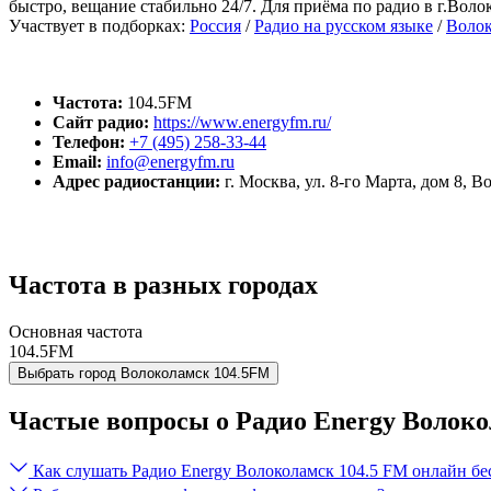
быстро, вещание стабильно 24/7. Для приёма по радио в г.Вол
Участвует в подборках:
Россия
/
Радио на русском языке
/
Волок
Частота:
104.5FM
Сайт радио:
https://www.energyfm.ru/
Телефон:
+7 (495) 258-33-44
Email:
info@energyfm.ru
Адрес радиостанции:
г. Москва, ул. 8-го Марта, дом 8, 
Частота в разных городах
Основная частота
104.5FM
Выбрать город
Волоколамск
104.5FM
Частые вопросы о Радио Energy Волоко
Как слушать Радио Energy Волоколамск 104.5 FM онлайн бе