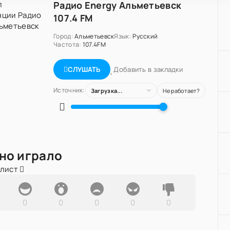
Радио Energy Альметьевск
107.4 FM
Город:
Альметьевск
Язык:
Русский
Частота:
107.4FM
Добавить в закладки
СЛУШАТЬ
Источник:
Загрузка...
Не работает?
но играло
йлист
0
0
0
0
0