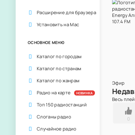
Расширение для браузера
Установить на Mac
ОСНОВНОЕ МЕНЮ
Каталог по городам
Каталог по странам
Каталог по жанрам
Эфир
Недав
Радио на карте
НОВИНКА
Весь пле
Топ 150 радиостанций
Слоганы радио
0
Случайное радио