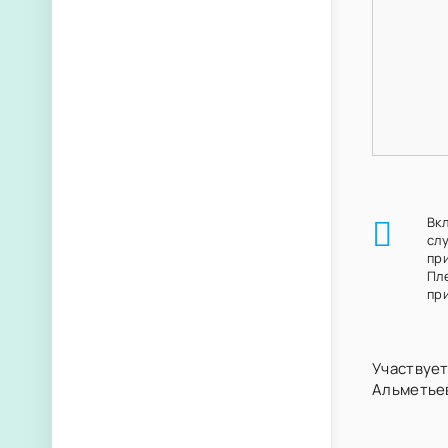
Вк
сл
пр
Пл
при
Участвует
Альметье