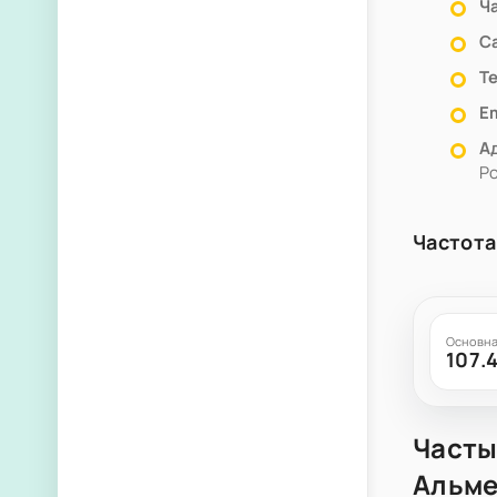
Ч
С
Т
Em
А
Р
Частота
Основна
107.
Часты
Альме