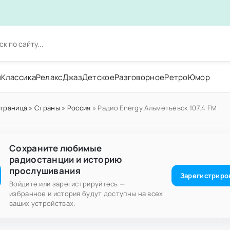
н
Классика
Релакс
Джаз
Детское
Разговорное
Ретро
Юмор
страница
»
Страны
»
Россия
» Радио Energy Альметьевск 107.4 FM
Сохраните любимые
радиостанции и историю
прослушивания
Зарегистриро
Войдите или зарегистрируйтесь —
избранное и история будут доступны на всех
ваших устройствах.