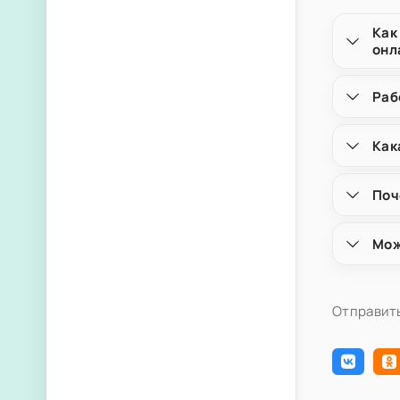
Как
онл
Раб
Как
Поч
Мож
Отправить