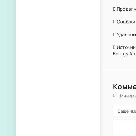
Продвиж
Сообщит
Удалены 
Источник
Energy Ал
Комм
Минима