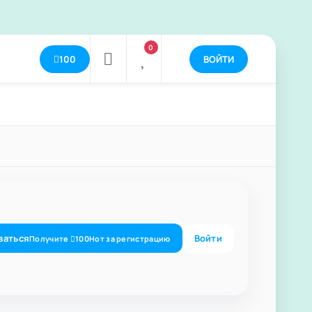
0
100
ВОЙТИ
ваться
Войти
Получите
100
Нот
за регистрацию