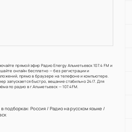
лючайте прямой эфир Радио Energy Альметьевск 107.4 FM и
ушайте онлайн бесплатно — без регистрации и
иложений, прямо в браузере на телефоне и компьютере.
еер запускается быстро, вещание стабильно 24/7. Для
ёма по радио в г.Альметьевск — 107.4FM.
 в подборках:
Россия
/
Радио на русском языке
/
вск