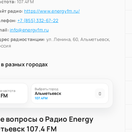
астота:
107.4FM
айт радио:
https://www.energyfm.ru/
елефон:
+7 (855) 332-67-22
ail:
info@energyfm.ru
дрес радиостанции:
ул. Ленина, 60, Альметьевск,
оссия
 в разных городах
Выбрать город
я частота
Альметьевск
4FM
107.4FM
е вопросы о Радио Energy
тьевск 107.4 FM