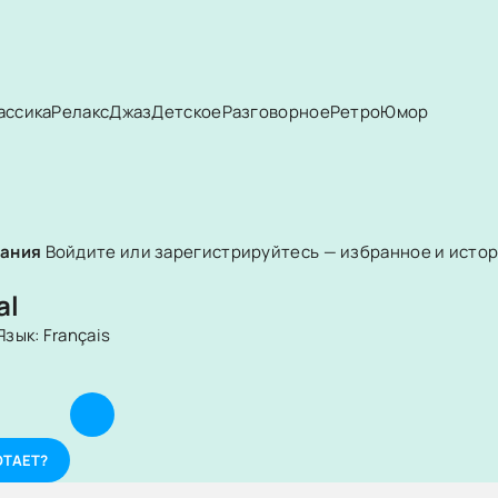
ассика
Релакс
Джаз
Детское
Разговорное
Ретро
Юмор
вания
Войдите или зарегистрируйтесь — избранное и истори
al
Язык:
Français
и
ОТАЕТ?