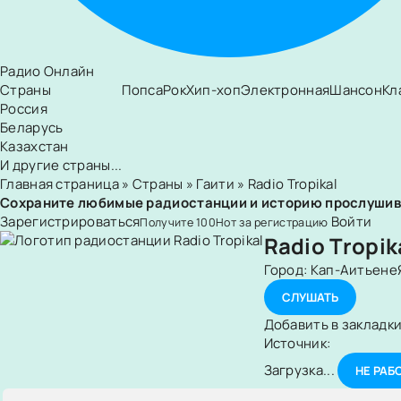
Радио Онлайн
Страны
Попса
Рок
Хип-хоп
Электронная
Шансон
Кл
Россия
Беларусь
Казахстан
И другие страны...
Главная страница
»
Страны
»
Гаити
» Radio Tropikal
Сохраните любимые радиостанции и историю прослуши
Зарегистрироваться
Войти
Получите
100
Нот
за регистрацию
Radio Tropik
Город:
Кап-Аитьене
СЛУШАТЬ
Добавить в закладк
Источник:
Загрузка...
НЕ РАБ