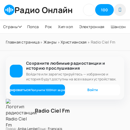
Радио Онлайн
100
Страны
Попса
Рок
Хип-хоп
Электронная
Шансон
Главная страница
»
Жанры
»
Христианская
» Radio Ciel Fm
Сохраните любимые радиостанции и
историю прослушивания
Войдите или зарегистрируйтесь — избранное и
история будут доступны на всех ваших устройствах.
егистрироваться
Войти
Получите
100
Нот
за регистрацию
Radio Ciel Fm
Город:
Anba Lenbe
Язык:
Français