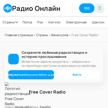
Радио Онлайн
100
Страны
Попса
Рок
Хип-хоп
Электронная
Шансон
Главная страница
»
Страны
»
Венесуэла
» Free Cover Radio
Сохраните любимые радиостанции и
историю прослушивания
Войдите или зарегистрируйтесь — избранное и
история будут доступны на всех ваших устройствах.
егистрироваться
Войти
Получите
100
Нот
за регистрацию
Free Cover Radio
Город:
Маракайбо
Язык:
Español