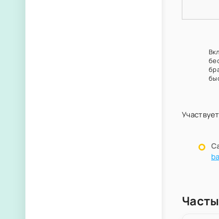
Вкл
бе
бр
бы
Участвует
С
ba
Частые