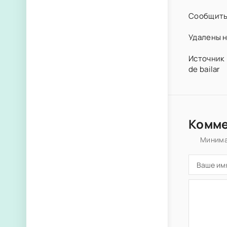
Сообщить
Удалены н
Источник 
de bailar
Комм
Минима