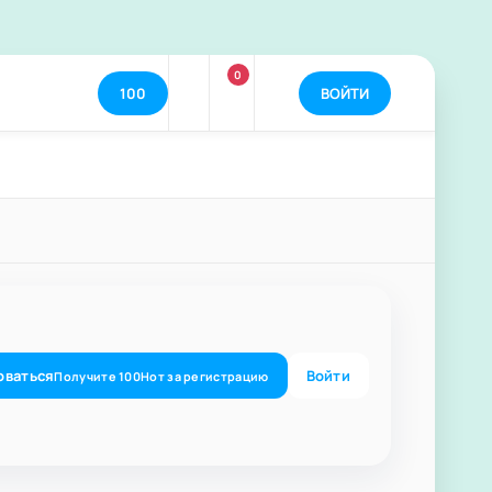
0
100
ВОЙТИ
оваться
Войти
Получите
100
Нот
за регистрацию