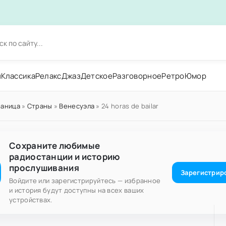
н
Классика
Релакс
Джаз
Детское
Разговорное
Ретро
Юмор
раница
»
Страны
»
Венесуэла
» 24 horas de bailar
Сохраните любимые
радиостанции и историю
прослушивания
Зарегистрир
Войдите или зарегистрируйтесь — избранное
и история будут доступны на всех ваших
устройствах.