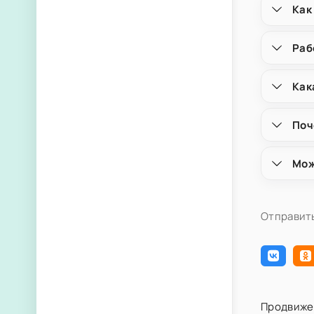
Как
Раб
Как
Поч
Мож
Отправить
Продвиже