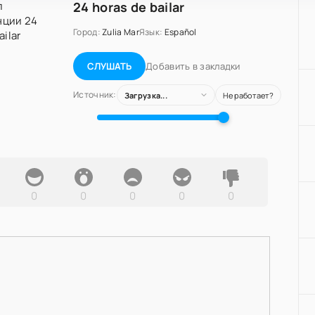
24 horas de bailar
Город:
Zulia Mar
Язык:
Español
Добавить в закладки
СЛУШАТЬ
Источник:
Загрузка...
Не работает?
0
0
0
0
0