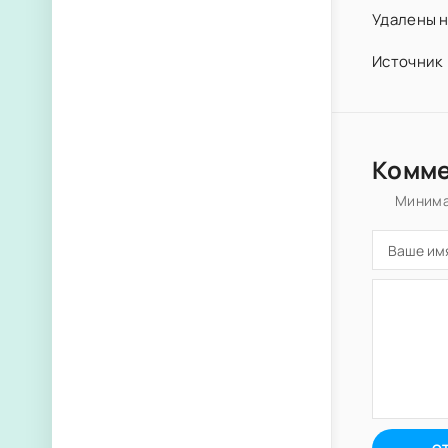
Удалены н
Источник 
Комм
Минима