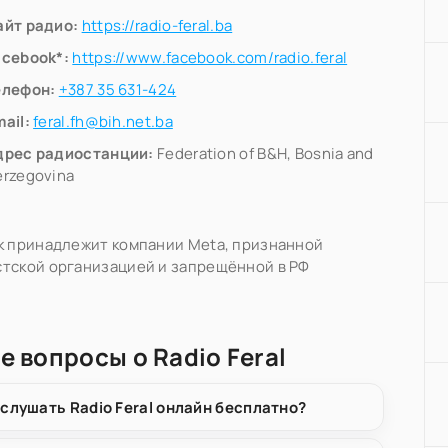
айт радио:
https://radio-feral.ba
acebook*:
https://www.facebook.com/radio.feral
елефон:
+387 35 631-424
ail:
feral.fh@bih.net.ba
дрес радиостанции:
Federation of B&H, Bosnia and
erzegovina
k принадлежит компании Meta, признанной
тской организацией и запрещённой в РФ
е вопросы о Radio Feral
 слушать Radio Feral онлайн бесплатно?