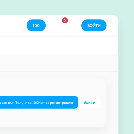
0
100
ВОЙТИ
оваться
Войти
Получите
100
Нот
за регистрацию