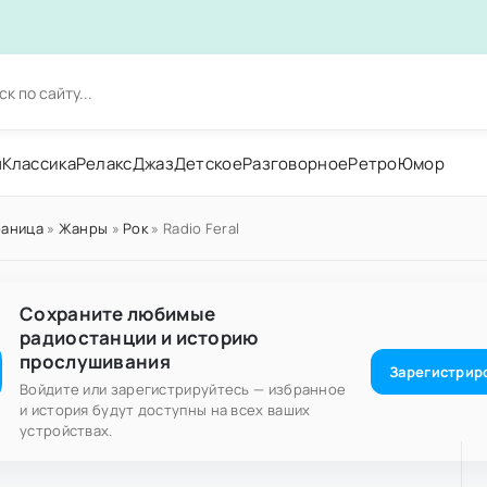
н
Классика
Релакс
Джаз
Детское
Разговорное
Ретро
Юмор
раница
»
Жанры
»
Рок
» Radio Feral
Сохраните любимые
радиостанции и историю
прослушивания
Зарегистрир
Войдите или зарегистрируйтесь — избранное
и история будут доступны на всех ваших
устройствах.