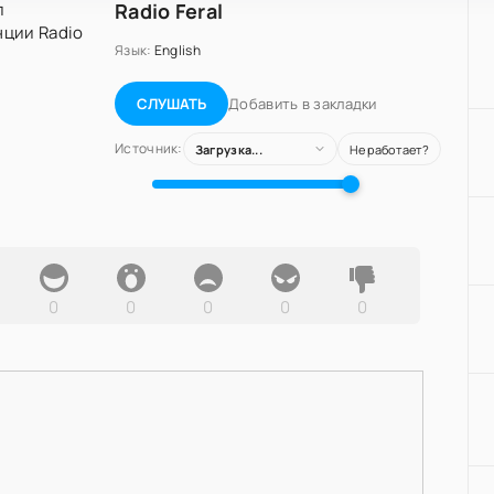
Radio Feral
Язык:
English
Добавить в закладки
СЛУШАТЬ
Источник:
Загрузка...
Не работает?
0
0
0
0
0