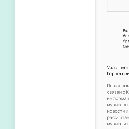
Вкл
бе
бр
бы
Участвует
Герцегов
По данным
связан с 
информаци
музыкальн
новости и
рассчитан
музыке и 