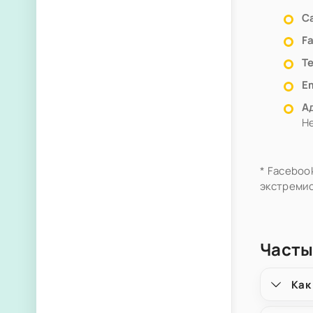
С
F
Т
Em
А
H
* Faceboo
экстремис
Часты
Как