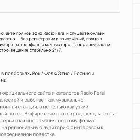
ючайте прямой эфир Radio Feral и слушайте онлайн
сплатно — без регистрации и приложений, прямо в
аузере на телефоне и компьютере. Плеер запускается
стро, вещание стабильно 24/7.
 в подборках:
Рок
/
Фолк/Этно
/
Босния и
ина
 официального сайта и каталогов Radio Feral
Калесией и работает как музыкально-
онная станция, а не только как узкий
ый поток. В эфире сочетаются рок, фолк, местные
 сервисная информация, поэтому формат
 на региональную аудиторию с интересом к
повседневной повестке.