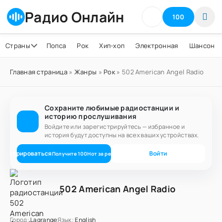
Радио Онлайн
100
Страны
Попса
Рок
Хип-хоп
Электронная
Шансон
Главная страница
»
Жанры
»
Рок
» 502 American Angel Radio
Сохраните любимые радиостанции и
историю прослушивания
Войдите или зарегистрируйтесь — избранное и
история будут доступны на всех ваших устройствах.
егистрироваться
Войти
Получите
100
Нот
за регистрацию
502 American Angel Radio
Город:
Lagrange
Язык:
English