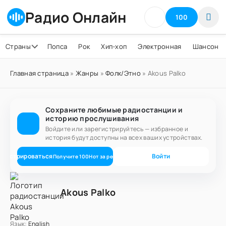
Радио Онлайн
100
Страны
Попса
Рок
Хип-хоп
Электронная
Шансон
Главная страница
»
Жанры
»
Фолк/Этно
» Akous Palko
Сохраните любимые радиостанции и
историю прослушивания
Войдите или зарегистрируйтесь — избранное и
история будут доступны на всех ваших устройствах.
егистрироваться
Войти
Получите
100
Нот
за регистрацию
Akous Palko
Язык:
English