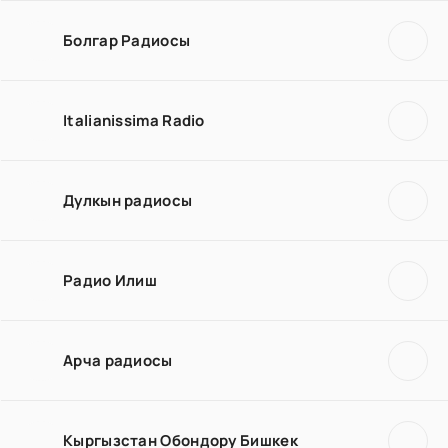
Болгар Радиосы
Italianissima Radio
Дулкын радиосы
Радио Илиш
Арча радиосы
Кыргызстан Обондору Бишкек