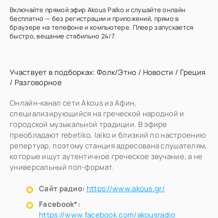
Включайте прямой эфир Akous Palko и слушайте онлайн
бесплатно — без регистрации и приложений, прямо в
браузере на телефоне и компьютере. Плеер запускается
быстро, вещание стабильно 24/7.
Участвует в подборках:
Фолк/Этно
/
Новости
/
Греция
/
Разговорное
Онлайн-канал сети Akous из Афин,
специализирующийся на греческой народной и
городской музыкальной традиции. В эфире
преобладают rebetiko, laiko и близкий по настроению
репертуар, поэтому станция адресована слушателям,
которые ищут аутентичное греческое звучание, а не
универсальный поп-формат.
Сайт радио:
https://www.akous.gr/
Facebook*:
https://www.facebook.com/akousradio