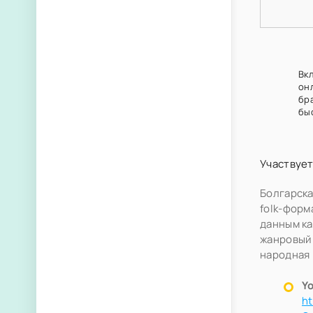
Вкл
он
бр
бы
Участвует
Болгарска
folk-форм
данным ка
жанровый 
народная 
Y
h