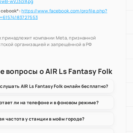
pwB-wVJ3crApg
acebook*:
https://www.facebook.com/profile.php?
d=61574183727553
k принадлежит компании Meta, признанной
тской организацией и запрещённой в РФ
 вопросы о AIR Ls Fantasy Folk
 слушать AIR Ls Fantasy Folk онлайн бесплатно?
отает ли на телефоне и в фоновом режиме?
ая частота у станции в моём городе?