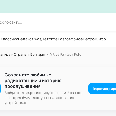
н
Классика
Релакс
Джаз
Детское
Разговорное
Ретро
Юмор
раница
»
Страны
»
Болгария
» AIR Ls Fantasy Folk
Сохраните любимые
радиостанции и историю
прослушивания
Зарегистрир
Войдите или зарегистрируйтесь — избранное
и история будут доступны на всех ваших
устройствах.