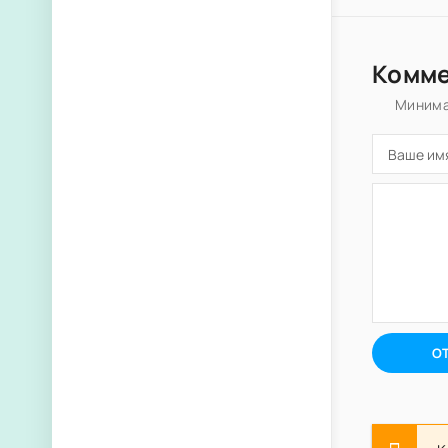
Комм
Минима
О