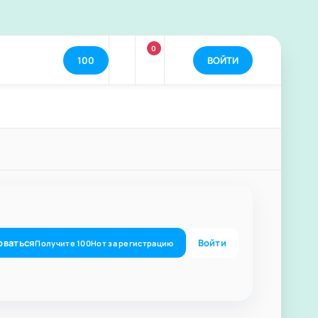
0
100
ВОЙТИ
оваться
Войти
Получите
100
Нот
за регистрацию