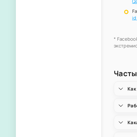
Q
F
i
* Faceboo
экстремис
Частые
Как
Раб
Как