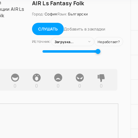
AIR Ls Fantasy Folk
Город:
София
Язык:
Български
Добавить в закладки
СЛУШАТЬ
Источник:
Загрузка...
Не работает?
0
0
0
0
0