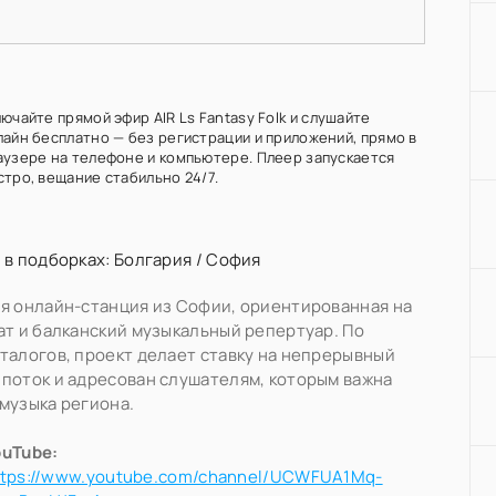
ючайте прямой эфир AIR Ls Fantasy Folk и слушайте
лайн бесплатно — без регистрации и приложений, прямо в
аузере на телефоне и компьютере. Плеер запускается
стро, вещание стабильно 24/7.
 в подборках:
Болгария
/
София
я онлайн-станция из Софии, ориентированная на
ат и балканский музыкальный репертуар. По
талогов, проект делает ставку на непрерывный
поток и адресован слушателям, которым важна
музыка региона.
ouTube:
ttps://www.youtube.com/channel/UCWFUA1Mq-