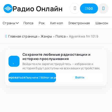
Радио Онлайн
100
Страны
Попса
Рок
Хип-хоп
Электронная
Шансон
Главная страница
»
Жанры
»
Попса
» Agyenkwa fm 101.9
Сохраните любимые радиостанции и
историю прослушивания
Войдите или зарегистрируйтесь — избранное и
история будут доступны на всех ваших устройствах.
егистрироваться
Войти
Получите
100
Нот
за регистрацию