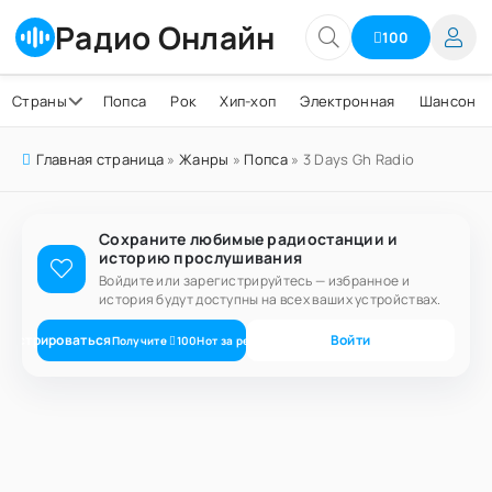
Радио Онлайн
100
Страны
Попса
Рок
Хип-хоп
Электронная
Шансон
Главная страница
»
Жанры
»
Попса
» 3 Days Gh Radio
Сохраните любимые радиостанции и
историю прослушивания
Войдите или зарегистрируйтесь — избранное и
история будут доступны на всех ваших устройствах.
егистрироваться
Войти
Получите
100
Нот
за регистрацию