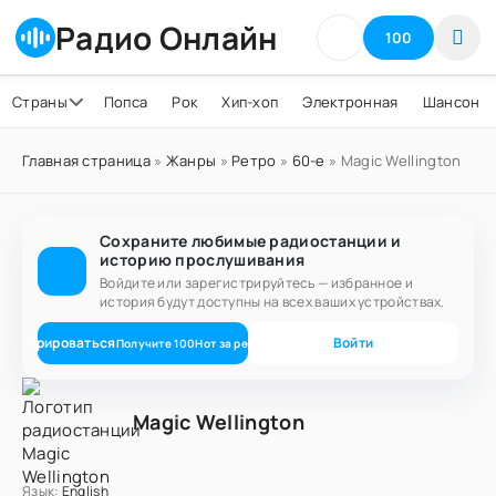
Радио Онлайн
100
Страны
Попса
Рок
Хип-хоп
Электронная
Шансон
Главная страница
»
Жанры
»
Ретро
»
60-е
» Magic Wellington
Сохраните любимые радиостанции и
историю прослушивания
Войдите или зарегистрируйтесь — избранное и
история будут доступны на всех ваших устройствах.
егистрироваться
Войти
Получите
100
Нот
за регистрацию
Magic Wellington
Язык:
English