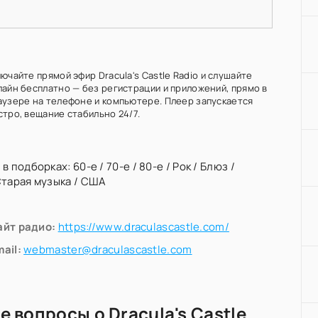
ючайте прямой эфир Dracula's Castle Radio и слушайте
лайн бесплатно — без регистрации и приложений, прямо в
аузере на телефоне и компьютере. Плеер запускается
стро, вещание стабильно 24/7.
 в подборках:
60-е
/
70-е
/
80-е
/
Рок
/
Блюз
/
тарая музыка
/
США
айт радио:
https://www.draculascastle.com/
ail:
webmaster@draculascastle.com
е вопросы о Dracula's Castle