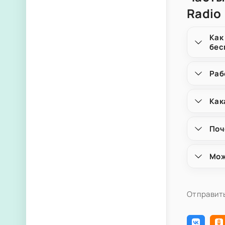
Radio
Как
бес
Раб
Как
Поч
Мож
Отправить