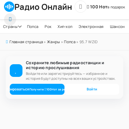
Радио Онлайн
100 Нот
в подарок
Страны
Попса
Рок
Хип-хоп
Электронная
Шансон
Главная страница
»
Жанры
»
Попса
» 95.7 WZID
Сохраните любимые радиостанции и
историю прослушивания
Войдите или зарегистрируйтесь — избранное и
история будут доступны на всех ваших устройствах.
егистрироваться
Войти
Получите
100
Нот
за регистрацию