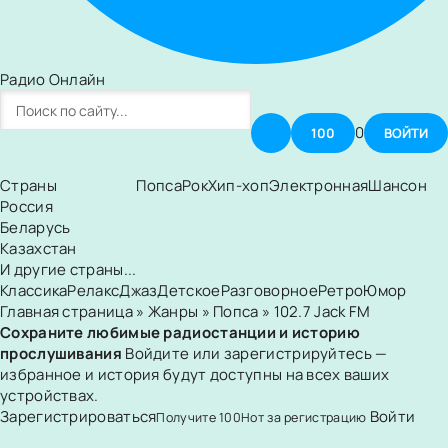
Радио Онлайн
0
100
ВОЙТИ
Страны
Попса
Рок
Хип-хоп
Электронная
Шансон
Россия
Беларусь
Казахстан
И другие страны...
Классика
Релакс
Джаз
Детское
Разговорное
Ретро
Юмор
Главная страница
»
Жанры
»
Попса
» 102.7 Jack FM
Сохраните любимые радиостанции и историю
прослушивания
Войдите или зарегистрируйтесь —
избранное и история будут доступны на всех ваших
устройствах.
Зарегистрироваться
Войти
Получите
100
Нот
за регистрацию