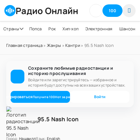
Радио Онлайн
100
Страны
Попса
Рок
Хип-хоп
Электронная
Шансон
Главная страница
»
Жанры
»
Кантри
» 95.5 Nash Icon
Сохраните любимые радиостанции и
историю прослушивания
Войдите или зарегистрируйтесь — избранное и
история будут доступны на всех ваших устройствах.
егистрироваться
Войти
Получите
100
Нот
за регистрацию
95.5 Nash Icon
Город:
Нашвилл
Язык:
English