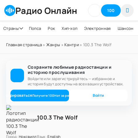
Радио Онлайн
100
Страны
Попса
Рок
Хип-хоп
Электронная
Шансон
Главная страница
»
Жанры
»
Кантри
» 100.3 The Wolf
Сохраните любимые радиостанции и
историю прослушивания
Войдите или зарегистрируйтесь — избранное и
история будут доступны на всех ваших устройствах.
егистрироваться
Войти
Получите
100
Нот
за регистрацию
100.3 The Wolf
Город:
Ноксвилл
Язык:
English