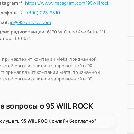
nstagram**:
https://www.instagram.com/95wiilrock
елефон:
+7 +(800) 223-9510
ail:
jp@95wiilrock.com
дрес радиостанции:
6170 W. Grand Ave Suite 111
rnee, IL 60031
k принадлежит компании Meta, признанной
тской организацией и запрещённой в РФ
ram принадлежит компании Meta, признанной
тской организацией и запрещённой в РФ
е вопросы о 95 WIIL ROCK
 слушать 95 WIIL ROCK онлайн бесплатно?