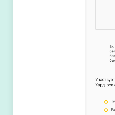
Вк
бе
бр
бы
Участвует
Хард-рок
Tw
F