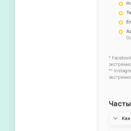
I
Т
Em
А
Gu
* Faceboo
экстремис
** Instag
экстремис
Часты
Как