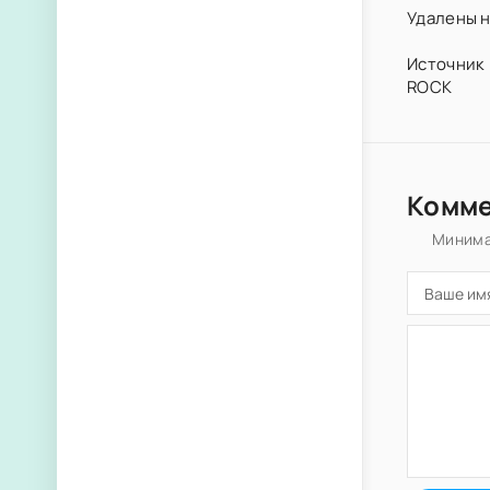
Удалены н
Источник 
ROCK
Комм
Минима