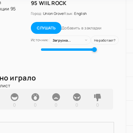
95 WIIL ROCK
Город:
Union Grove
Язык:
English
Добавить в закладки
СЛУШАТЬ
Источник:
Загрузка...
Не работает?
но играло
йлист
0
0
0
0
0