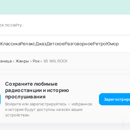
н
Классика
Релакс
Джаз
Детское
Разговорное
Ретро
Юмор
раница
»
Жанры
»
Рок
» 95 WIIL ROCK
Сохраните любимые
радиостанции и историю
прослушивания
Зарегистрир
Войдите или зарегистрируйтесь — избранное
и история будут доступны на всех ваших
устройствах.