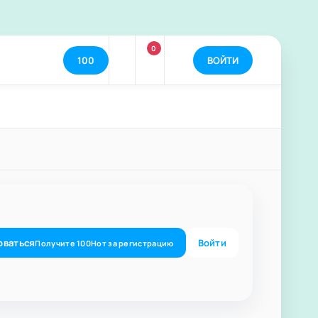
0
100
ВОЙТИ
оваться
Войти
Получите
100
Нот
за регистрацию