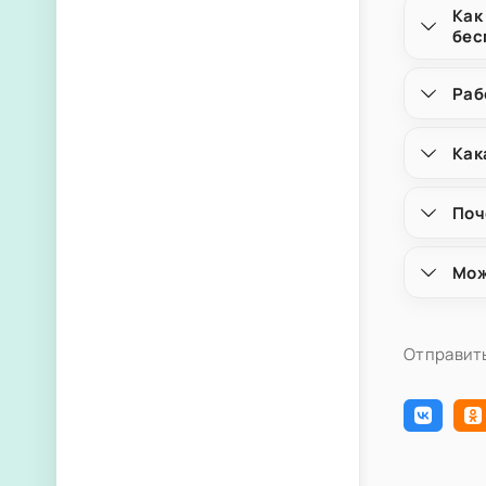
Как
бес
Раб
Как
Поч
Мож
Отправить