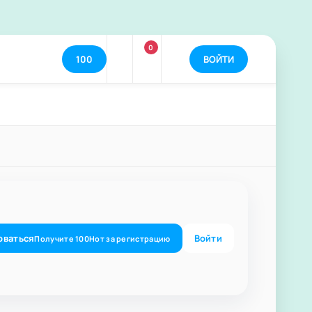
0
100
ВОЙТИ
оваться
Войти
Получите
100
Нот
за регистрацию