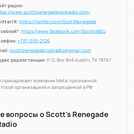
айт радио:
tps://www.scottsrenegaderockradio.com/
itter/X:
https://twitter.com/ScottRenegade
acebook*:
https://www.facebook.com/ScottieBDJ
елефон:
+737-255-2126
ail:
scottsrenegaderockradio@gmail.com
дрес радиостанции:
P. O. Box 846 Austin, TX 78767
k принадлежит компании Meta, признанной
тской организацией и запрещённой в РФ
е вопросы о Scott's Renegade
Radio