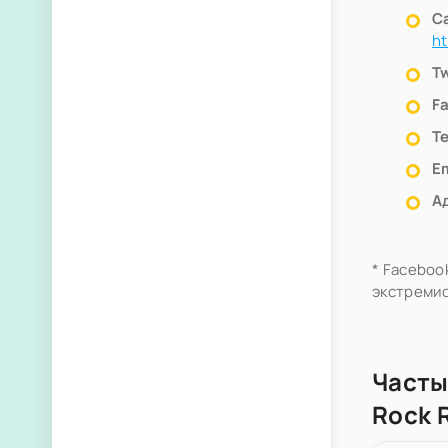
С
ht
Tw
F
Т
Em
А
* Faceboo
экстремис
Часты
Rock 