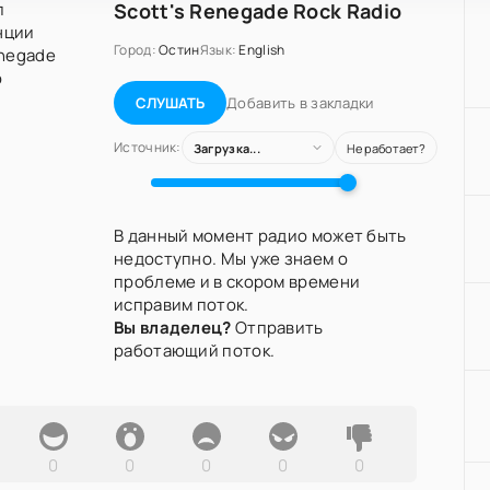
Scott's Renegade Rock Radio
Город:
Остин
Язык:
English
Добавить в закладки
СЛУШАТЬ
Источник:
Загрузка...
Не работает?
В данный момент радио может быть
недоступно. Мы уже знаем о
проблеме и в скором времени
исправим поток.
Вы владелец?
Отправить
работающий поток.
0
0
0
0
0