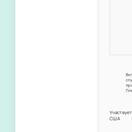
Вкл
сл
пр
Пл
Участвует
США