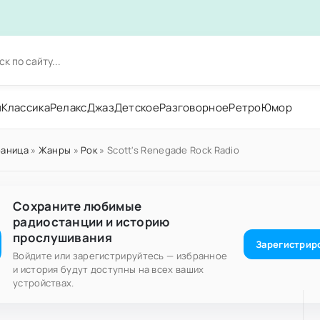
н
Классика
Релакс
Джаз
Детское
Разговорное
Ретро
Юмор
раница
»
Жанры
»
Рок
» Scott's Renegade Rock Radio
Сохраните любимые
радиостанции и историю
прослушивания
Зарегистрир
Войдите или зарегистрируйтесь — избранное
и история будут доступны на всех ваших
устройствах.