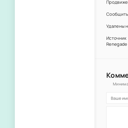
Продвиже
Сообщить
Удалены н
Источник 
Renegade 
Комм
Минима