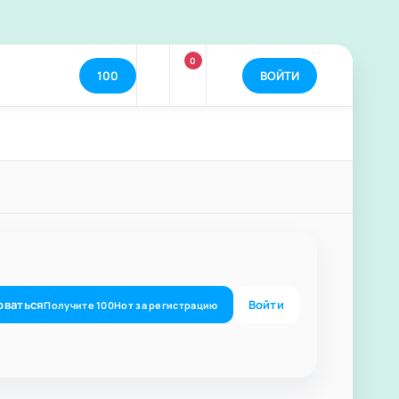
0
100
ВОЙТИ
оваться
Войти
Получите
100
Нот
за регистрацию