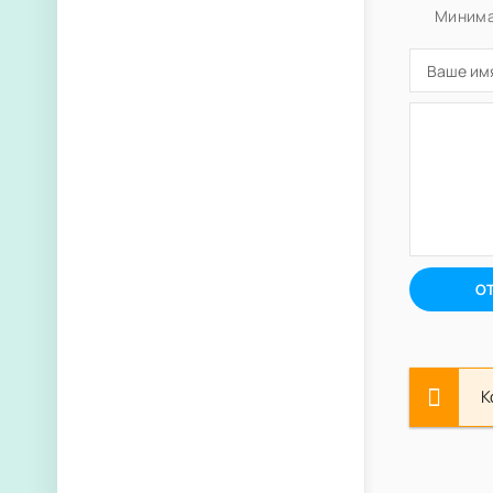
Минима
О
К