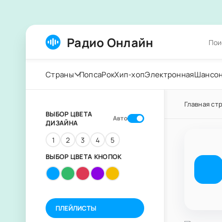
Радио Онлайн
Страны
Попса
Рок
Хип-хоп
Электронная
Шансо
Главная ст
ВЫБОР ЦВЕТА
Авто
ДИЗАЙНА
1
2
3
4
5
ВЫБОР ЦВЕТА КНОПОК
ПЛЕЙЛИСТЫ