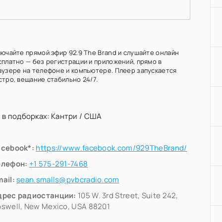
лючайте прямой эфир 92.9 The Brand и слушайте онлайн
сплатно — без регистрации и приложений, прямо в
аузере на телефоне и компьютере. Плеер запускается
стро, вещание стабильно 24/7.
 в подборках:
Кантри
/
США
acebook*:
https://www.facebook.com/929TheBrand/
елефон:
+1 575-291-7468
ail:
sean.smalls@pvbcradio.com
дрес радиостанции:
105 W. 3rd Street, Suite 242,
swell, New Mexico, USA 88201