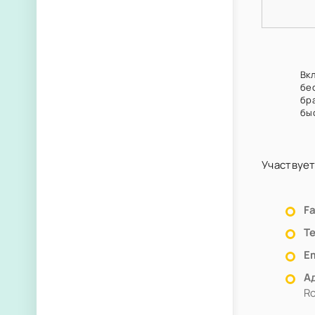
Вк
бе
бр
бы
Участвует
F
Т
Em
А
Ro