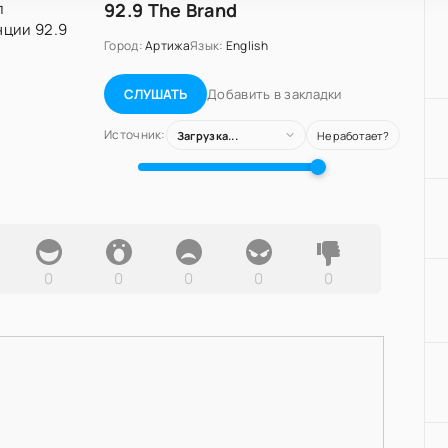
92.9 The Brand
Город:
Артижа
Язык:
English
Добавить в закладки
СЛУШАТЬ
Источник:
Загрузка...
Не работает?
0
0
0
0
0