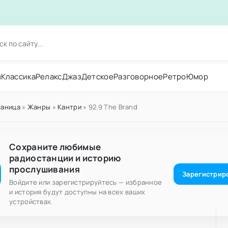
н
Классика
Релакс
Джаз
Детское
Разговорное
Ретро
Юмор
раница
»
Жанры
»
Кантри
» 92.9 The Brand
Сохраните любимые
радиостанции и историю
прослушивания
Зарегистрир
Войдите или зарегистрируйтесь — избранное
и история будут доступны на всех ваших
устройствах.