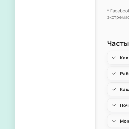
* Faceboo
экстремис
Часты
Как
Раб
Как
Поч
Мож