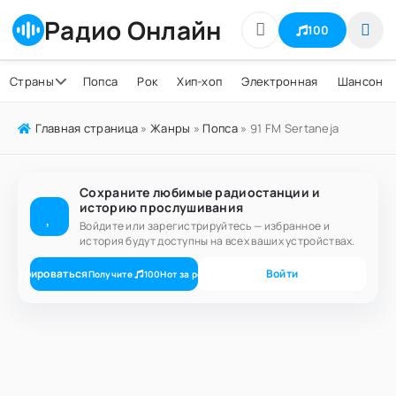
Радио Онлайн
100
Страны
Попса
Рок
Хип-хоп
Электронная
Шансон
Главная страница
»
Жанры
»
Попса
» 91 FM Sertaneja
Сохраните любимые радиостанции и
историю прослушивания
Войдите или зарегистрируйтесь — избранное и
история будут доступны на всех ваших устройствах.
гистрироваться
Войти
Получите
100
Нот
за регистрацию