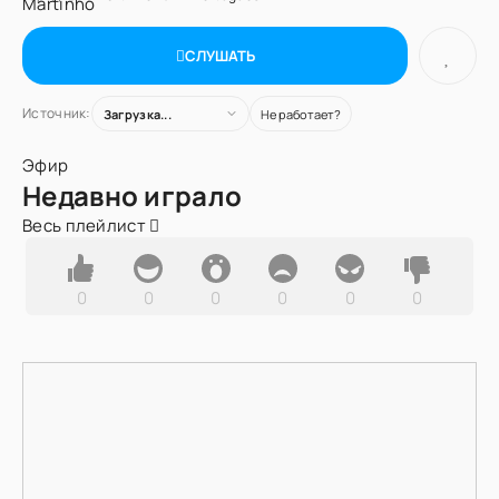
СЛУШАТЬ
Источник:
Загрузка...
Не работает?
Эфир
Недавно играло
Весь плейлист
0
0
0
0
0
0