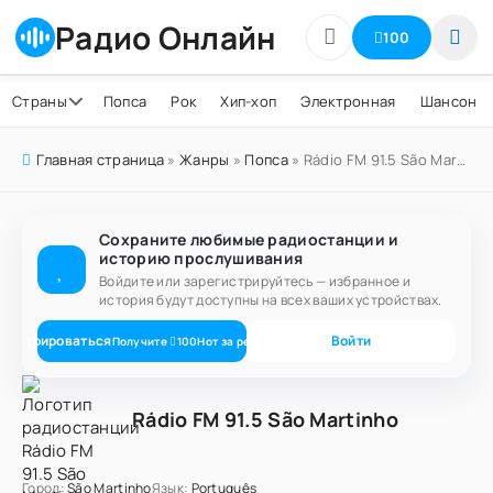
Радио Онлайн
100
Страны
Попса
Рок
Хип-хоп
Электронная
Шансон
Главная страница
»
Жанры
»
Попса
» Rádio FM 91.5 São Martinho
Сохраните любимые радиостанции и
историю прослушивания
Войдите или зарегистрируйтесь — избранное и
история будут доступны на всех ваших устройствах.
егистрироваться
Войти
Получите
100
Нот
за регистрацию
Rádio FM 91.5 São Martinho
Город:
São Martinho
Язык:
Português