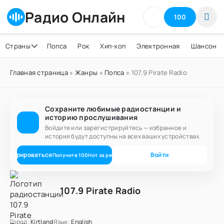
Радио Онлайн
100
Страны
Попса
Рок
Хип-хоп
Электронная
Шансон
Главная страница
»
Жанры
»
Попса
» 107.9 Pirate Radio
Сохраните любимые радиостанции и
историю прослушивания
Войдите или зарегистрируйтесь — избранное и
история будут доступны на всех ваших устройствах.
егистрироваться
Войти
Получите
100
Нот
за регистрацию
107.9 Pirate Radio
Город:
Kirtland
Язык:
English