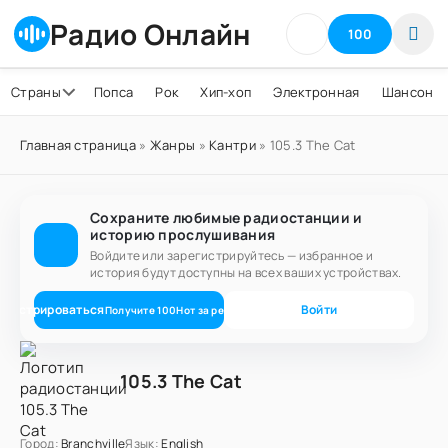
Радио Онлайн
100
Страны
Попса
Рок
Хип-хоп
Электронная
Шансон
Главная страница
»
Жанры
»
Кантри
» 105.3 The Cat
Сохраните любимые радиостанции и
историю прослушивания
Войдите или зарегистрируйтесь — избранное и
история будут доступны на всех ваших устройствах.
егистрироваться
Войти
Получите
100
Нот
за регистрацию
105.3 The Cat
Город:
Branchville
Язык:
English