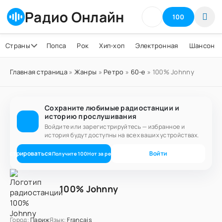
Радио Онлайн
100
Страны
Попса
Рок
Хип-хоп
Электронная
Шансон
Главная страница
»
Жанры
»
Ретро
»
60-е
» 100% Johnny
Сохраните любимые радиостанции и
историю прослушивания
Войдите или зарегистрируйтесь — избранное и
история будут доступны на всех ваших устройствах.
егистрироваться
Войти
Получите
100
Нот
за регистрацию
100% Johnny
Город:
Париж
Язык:
Français