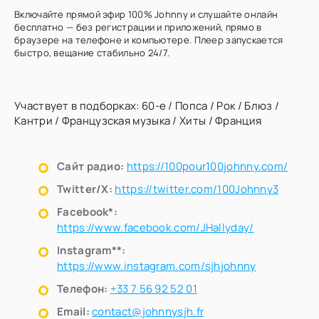
Включайте прямой эфир 100% Johnny и слушайте онлайн
бесплатно — без регистрации и приложений, прямо в
браузере на телефоне и компьютере. Плеер запускается
быстро, вещание стабильно 24/7.
Участвует в подборках:
60-е
/
Попса
/
Рок
/
Блюз
/
Кантри
/
Французская музыка
/
Хиты
/
Франция
Сайт радио:
https://100pour100johnny.com/
Twitter/X:
https://twitter.com/100Johnny3
Facebook*:
https://www.facebook.com/JHallyday/
Instagram**:
https://www.instagram.com/sjhjohnny
Телефон:
+33 7 56 92 52 01
Email:
contact@johnnysjh.fr